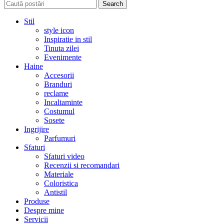
Search
Stil
style icon
Inspiratie in stil
Tinuta zilei
Evenimente
Haine
Accesorii
Branduri
reclame
Incaltaminte
Costumul
Sosete
Ingrijire
Parfumuri
Sfaturi
Sfaturi video
Recenzii si recomandari
Materiale
Coloristica
Antistil
Produse
Despre mine
Servicii