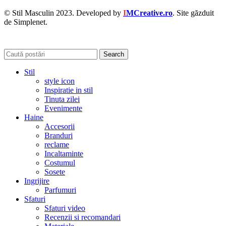
© Stil Masculin 2023. Developed by
I
MCreative.ro
. Site găzduit
de Simplenet.
Search
Stil
style icon
Inspiratie in stil
Tinuta zilei
Evenimente
Haine
Accesorii
Branduri
reclame
Incaltaminte
Costumul
Sosete
Ingrijire
Parfumuri
Sfaturi
Sfaturi video
Recenzii si recomandari