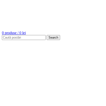
0
produse
/
0
lei
Search