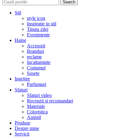
Search
Stil
style icon
Inspiratie in stil
Tinuta zilei
Evenimente
Haine
Accesorii
Branduri
reclame
Incaltaminte
Costumul
Sosete
Ingrijire
Parfumuri
Sfaturi
Sfaturi video
Recenzii si recomandari
Materiale
Coloristica
Antistil
Produse
Despre mine
Servicii