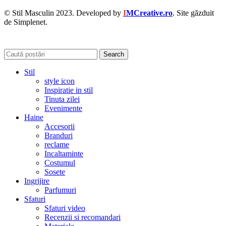
© Stil Masculin 2023. Developed by
I
MCreative.ro
. Site găzduit
de Simplenet.
Search
Stil
style icon
Inspiratie in stil
Tinuta zilei
Evenimente
Haine
Accesorii
Branduri
reclame
Incaltaminte
Costumul
Sosete
Ingrijire
Parfumuri
Sfaturi
Sfaturi video
Recenzii si recomandari