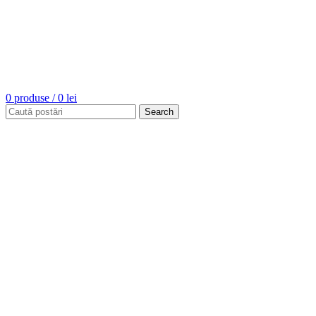
0
produse
/
0
lei
Search