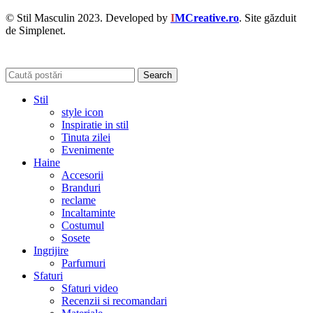
© Stil Masculin 2023. Developed by
I
MCreative.ro
. Site găzduit
de Simplenet.
Search
Stil
style icon
Inspiratie in stil
Tinuta zilei
Evenimente
Haine
Accesorii
Branduri
reclame
Incaltaminte
Costumul
Sosete
Ingrijire
Parfumuri
Sfaturi
Sfaturi video
Recenzii si recomandari