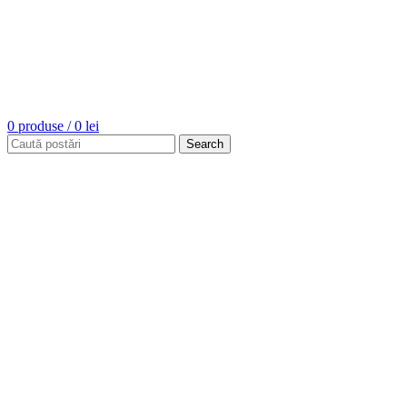
0
produse
/
0
lei
Search