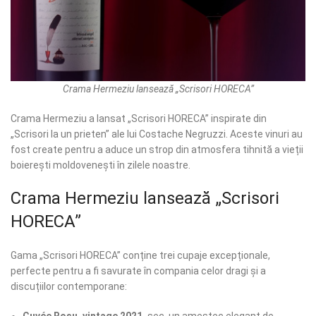
Crama Hermeziu lansează „Scrisori HORECA”
Crama Hermeziu a lansat „Scrisori HORECA” inspirate din
„Scrisori la un prieten” ale lui Costache Negruzzi. Aceste vinuri au
fost create pentru a aduce un strop din atmosfera tihnită a vieții
boierești moldovenești în zilele noastre.
Crama Hermeziu lansează „Scrisori
HORECA”
Gama „Scrisori HORECA” conține trei cupaje excepționale,
perfecte pentru a fi savurate în compania celor dragi și a
discuțiilor contemporane: