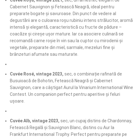
Cuvée Roșu, vintage 2021,
sec, un amestec elegant de
Cabernet Sauvignon și Fetească Neagră, ideal pentru
preparate bogate și savuroase. Din punct de vedere al
degustării are o culoarea roșu rubiniu intens strălucitor, aromă
intensă și elegantă, caracteristică cu fructe de pădure –
coacăze și cireșe ușor mature. Iar ca asociere culinară se
recomandă carne roșie în vin sau la cuptor cu mirodenii și
vegetale, preparate din miel, sarmale, mezeluri fine și
brânzeturi afumate sau maturate.
Cuvée Rosé, vintage 2023,
sec, o combinație rafinată de
Busuioacă de Bohotin, Fetească Neagră și Cabernet
Sauvignon, care a câștigat Aurul la Vinarium International Wine
Contest. Un companion perfect pentru aperitive și feluri
ușoare.
Cuvée Alb, vintage 2023,
sec, un cupaj distins de Chardonnay,
Fetească Regală și Sauvignon Blanc, distins cu Aur la
Frankfurt International Trophy. Perfect pentru preparate pe