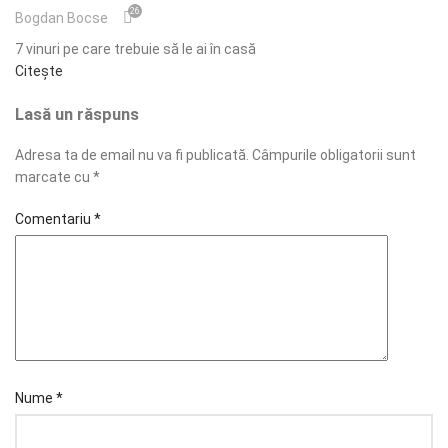
26
Bogdan Bocse
7 vinuri pe care trebuie să le ai în casă
Citește
Lasă un răspuns
Adresa ta de email nu va fi publicată.
Câmpurile obligatorii sunt
marcate cu
*
Comentariu
*
Nume
*