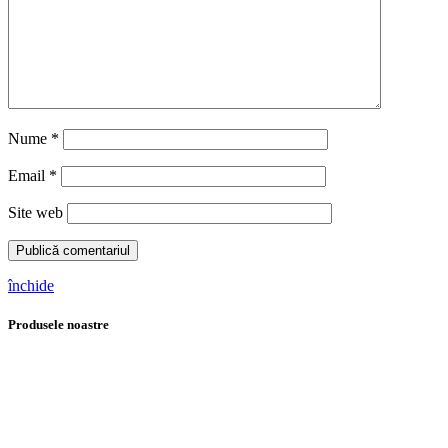
Nume
*
Email
*
Site web
închide
Produsele noastre