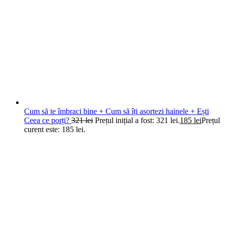
Cum să te îmbraci bine + Cum să îți asortezi hainele + Ești
Ceea ce porți?
321
lei
Prețul inițial a fost: 321 lei.
185
lei
Prețul
curent este: 185 lei.