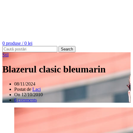
0
produse
/
0
lei
Search
Stil
Blazerul clasic bleumarin
08/11/2024
Postat de
Laci
On 12/10/2010
6
comments