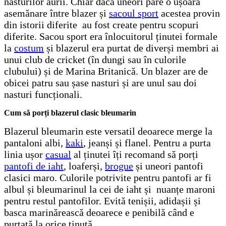
nasturilor aurii. Chiar dacă uneori pare o ușoară
asemănare între blazer și
sacoul sport
acestea provin
din istorii diferite au fost create pentru scopuri
diferite. Sacou sport era înlocuitorul ținutei formale
la
costum
și blazerul era purtat de diverși membri ai
unui club de cricket (în dungi sau în culorile
clubului) și de Marina Britanică. Un blazer are de
obicei patru sau șase nasturi și are unul sau doi
nasturi funcționali.
Cum să porți blazerul clasic bleumarin
Blazerul bleumarin este versatil deoarece merge la
pantaloni albi,
kaki
, jeanși și flanel. Pentru a purta
linia ușor
casual
al ținutei îți recomand să porți
pantofi de iaht
, loaferși,
brogue
și uneori pantofi
clasici maro. Culorile potrivite pentru pantofi ar fi
albul și bleumarinul la cei de iaht și nuanțe maroni
pentru restul pantofilor. Evită tenișii, adidașii și
basca marinărească deoarece e penibilă când e
purtată la orice ținută.