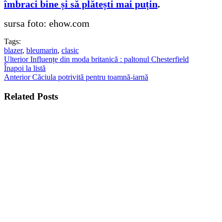
îmbraci bine și să plătești mai puțin
.
sursa foto: ehow.com
Tags:
blazer
,
bleumarin
,
clasic
Ulterior
Influențe din moda britanică : paltonul Chesterfield
Înapoi la listă
Anterior
Căciula potrivită pentru toamnă-iarnă
Related Posts