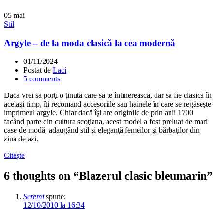
05
mai
Stil
Argyle – de la moda clasică la cea modernă
01/11/2024
Postat de
Laci
5
comments
Dacă vrei să porţi o ţinută care să te întinerească, dar să fie clasică în
acelaşi timp, îţi recomand accesoriile sau hainele în care se regăseşte
imprimeul argyle. Chiar dacă îşi are originile de prin anii 1700
facând parte din cultura scoţiana, acest model a fost preluat de mari
case de modă, adaugând stil şi eleganţă femeilor şi bărbaţilor din
ziua de azi.
Citește
6 thoughts on “
Blazerul clasic bleumarin
”
Seremi
spune:
12/10/2010 la 16:34