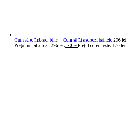
Cum să te îmbraci bine + Cum să îți asortezi hainele
296
lei
Prețul inițial a fost: 296 lei.
170
lei
Prețul curent este: 170 lei.