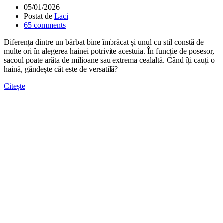
05/01/2026
Postat de
Laci
65
comments
Diferența dintre un bărbat bine îmbrăcat și unul cu stil constă de
multe ori în alegerea hainei potrivite acestuia. În funcție de posesor,
sacoul poate arăta de milioane sau extrema cealaltă. Când îți cauți o
haină, gândește cât este de versatilă?
Citește