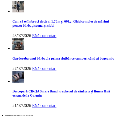
Cum să te îmbraci dacă ai 1.70m și 60kg: Ghid complet de mărimi
pentru bărbați scunzi și slabi
28/07/2026
Fără comentari
Garderoba unui bărbat la prima slujbă: ce cumperi când ai buget mic
27/07/2026
Fără comentari
Descoperă CIRQA Smart Band: trackerul de sănătate și fitness fără
ecran, de la Garmin
21/07/2026
Fără comentari
Commentarii recente