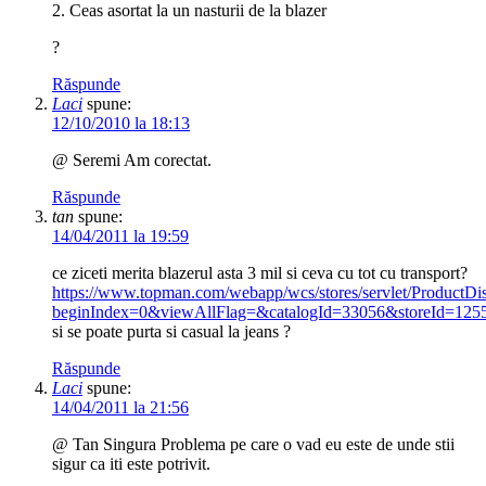
2. Ceas asortat la un nasturii de la blazer
?
Răspunde
Laci
spune:
12/10/2010 la 18:13
@ Seremi Am corectat.
Răspunde
tan
spune:
14/04/2011 la 19:59
ce ziceti merita blazerul asta 3 mil si ceva cu tot cu transport?
https://www.topman.com/webapp/wcs/stores/servlet/ProductDi
beginIndex=0&viewAllFlag=&catalogId=33056&storeId=125
si se poate purta si casual la jeans ?
Răspunde
Laci
spune:
14/04/2011 la 21:56
@ Tan Singura Problema pe care o vad eu este de unde stii
sigur ca iti este potrivit.